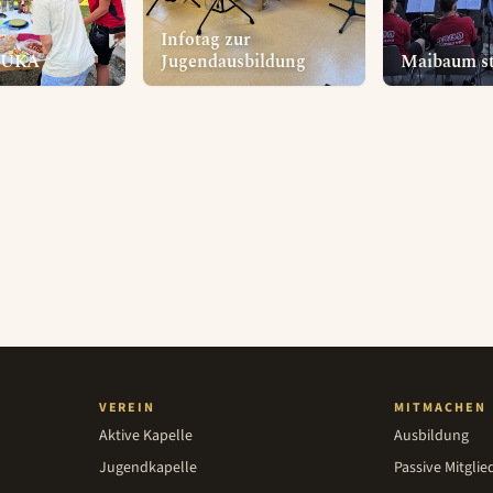
Infotag zur
 JUKA
Jugendausbildung
Maibaum st
VEREIN
MITMACHEN
Aktive Kapelle
Ausbildung
Jugendkapelle
Passive Mitglie