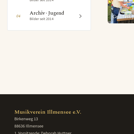
Bilder seit 2014
Archiv · Jugend
04
Grillfest
Bilder seit 2014
Musikverein Illmensee e.V.
Birkenweg 13
88636 Illmensee
1. Vorsitzende: Deborah Huttner